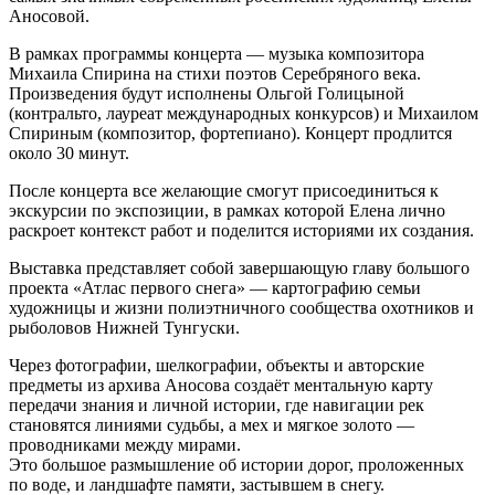
Аносовой.
В рамках программы концерта — музыка композитора
Михаила Спирина на стихи поэтов Серебряного века.​​
Произведения будут исполнены Ольгой Голицыной
(контральто, лауреат международных конкурсов) и Михаилом
Спириным (композитор, фортепиано). Концерт продлится
около 30 минут.​
После концерта все желающие смогут присоединиться к
экскурсии по экспозиции, в рамках которой Елена лично
раскроет контекст работ и поделится историями их создания.
Выставка представляет собой завершающую главу большого
проекта «Атлас первого снега» — картографию семьи
художницы и жизни полиэтничного сообщества охотников и
рыболовов Нижней Тунгуски.
Через фотографии, шелкографии, объекты и авторские
предметы из архива Аносова создаёт ментальную карту
передачи знания и личной истории, где навигации рек
становятся линиями судьбы, а мех и мягкое золото —
проводниками между мирами.
Это большое размышление об истории дорог, проложенных
по воде, и ландшафте памяти, застывшем в снегу.