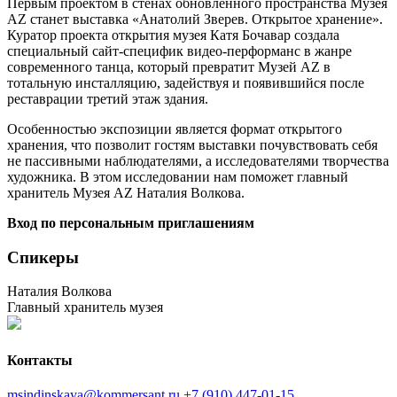
Первым проектом в стенах обновленного пространства Музея
AZ станет выставка «Анатолий Зверев. Открытое хранение».
Куратор проекта открытия музея Катя Бочавар создала
специальный сайт-специфик видео-перформанс в жанре
современного танца, который превратит Музей AZ в
тотальную инсталляцию, задействуя и появившийся после
реставрации третий этаж здания.
Особенностью экспозиции является формат открытого
хранения, что позволит гостям выставки почувствовать себя
не пассивными наблюдателями, а исследователями творчества
художника. В этом исследовании нам поможет главный
хранитель Музея AZ Наталия Волкова.
Вход по персональным приглашениям
Спикеры
Наталия Волкова
Главный хранитель музея
Контакты
msindinskaya@kommersant.ru
+7 (910) 447-01-15