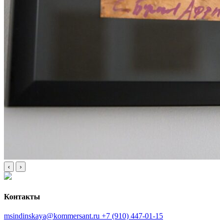
‹
›
Контакты
msindinskaya@kommersant.ru
+7 (910) 447-01-15